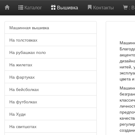
Каталог
Вышивка
Контакты
: 
Машинная вышивка
На толстовках
Машинна
Благод
На рубашках поло
акцент
дизайн
На жилетах
нитей, 
эксплуа
На фартуках
цвета 
Машинну
На бейсболках
безгра
классич
На футболках
личност
предпоч
На Худи
качест
регули
На свитшотах
создани