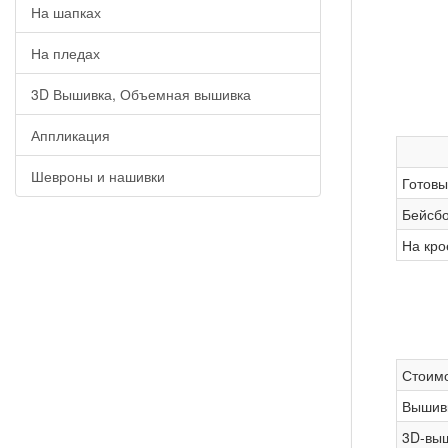
На шапках
На пледах
3D Вышивка, Объемная вышивка
Аппликация
Шевроны и нашивки
Готовы
Бейсбо
На кро
Стоимо
Вышив
3D-вы