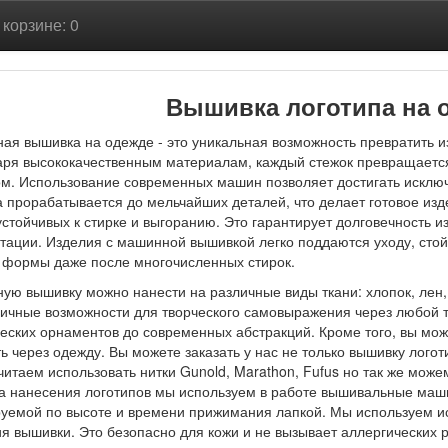
В корзине: 0
Вышивка логотипа на о
я вышивка на одежде - это уникальная возможность превратить из
аря высококачественным материалам, каждый стежок превращается
ом. Использование современных машин позволяет достигать исклю
а прорабатывается до мельчайших деталей, что делает готовое из
устойчивых к стирке и выгоранию. Это гарантирует долговечность 
тации. Изделия с машинной вышивкой легко поддаются уходу, сто
и формы даже после многочисленных стирок.
ю вышивку можно нанести на различные виды ткани: хлопок, лен,
ничные возможности для творческого самовыражения через любой 
еских орнаментов до современных абстракций. Кроме того, вы мож
ь через одежду. Вы можете заказать у нас не только вышивку логот
итаем использовать нитки Gunold, Marathon, Fufus но так же мож
ва нанесения логотипов мы используем в работе вышивальные маши
руемой по высоте и времени прижимания лапкой. Мы используем и
я вышивки. Это безопасно для кожи и не вызывает аллергических 