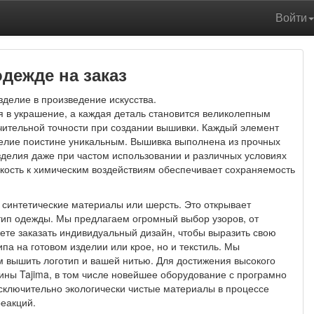
Войти
дежде на заказ
делие в произведение искусства.
 в украшение, а каждая деталь становится великолепным
чительной точности при создании вышивки. Каждый элемент
делие поистине уникальным. Вышивка выполнена из прочных
изделия даже при частом использовании и различных условиях
йкость к химическим воздействиям обеспечивает сохраняемость
 синтетические материалы или шерсть. Это открывает
тип одежды. Мы предлагаем огромный выбор узоров, от
ете заказать индивидуальный дизайн, чтобы выразить свою
ипа на готовом изделии или крое, но и текстиль. Мы
ем вышить логотип и вашей нитью. Для достижения высокого
ны Tajima, в том числе новейшее оборудование с програмно
сключительно экологически чистые материалы в процессе
реакций.