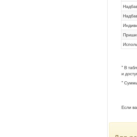
Надбав
Надбав
Индиви
Пришив
Исполь
* В таб
и досту
* Суммы
Если ва