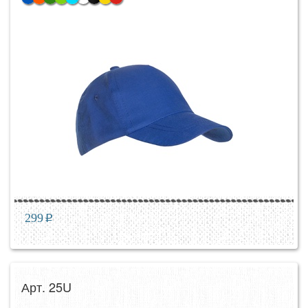
299
p
Арт. 25U