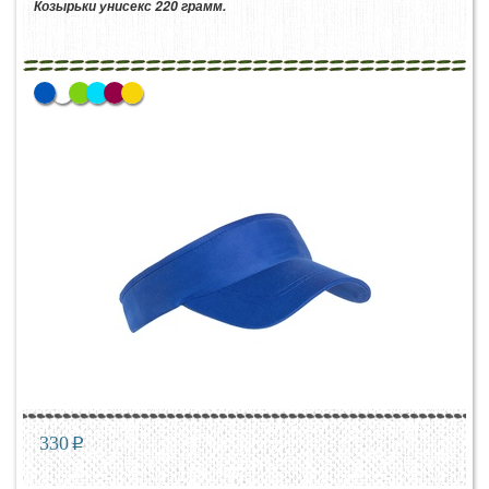
Козырьки унисекс 220 грамм.
330
p