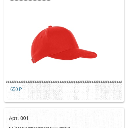
650
p
Арт. 001